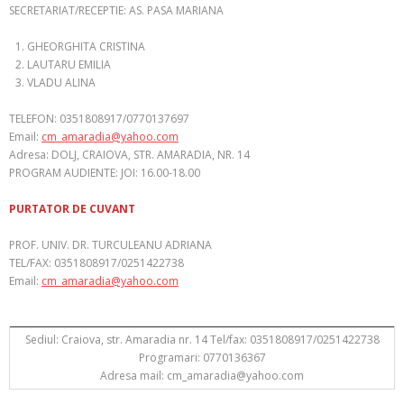
SECRETARIAT/RECEPTIE: AS. PASA MARIANA
GHEORGHITA CRISTINA
LAUTARU EMILIA
VLADU ALINA
TELEFON: 0351808917/0770137697
Email:
cm_amaradia@yahoo.com
Adresa: DOLJ, CRAIOVA, STR. AMARADIA, NR. 14
PROGRAM AUDIENTE: JOI: 16.00-18.00
PURTATOR DE CUVANT
PROF. UNIV. DR. TURCULEANU ADRIANA
TEL/FAX: 0351808917/0251422738
Email:
cm_amaradia@yahoo.com
Sediul: Craiova, str. Amaradia nr. 14 Tel/fax: 0351808917/0251422738
Programari: 0770136367
Adresa mail: cm_amaradia@yahoo.com