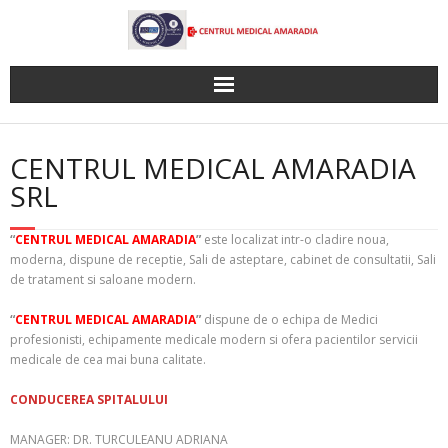
Skip
to
content
CENTRUL MEDICAL AMARADIA
SRL
“
CENTRUL MEDICAL AMARADIA
”
este localizat intr-o cladire noua,
moderna, dispune de receptie, Sali de asteptare, cabinet de consultatii, Sali
de tratament si saloane modern.
“
CENTRUL MEDICAL AMARADIA
”
dispune de o echipa de Medici
profesionisti, echipamente medicale modern si ofera pacientilor servicii
medicale de cea mai buna calitate.
CONDUCEREA SPITALULUI
MANAGER: DR. TURCULEANU ADRIANA