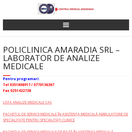
Skip
to
content
POLICLINICA AMARADIA SRL –
LABORATOR DE ANALIZE
MEDICALE
Pentru programari:
Tel 0351808917 / 0770136367
Fax 0251422738
LISTA ANALIZE MEDICALE CAS
PACHETUL DE SERVICII MEDICALE ÎN ASISTENŢA MEDICALĂ AMBULATORIE DE
SPECIALITATE PENTRU SPECIALITĂȚI CLINICE
PACHETUL DE SERVICII MEDICALE DE BAZĂ ÎN ASISTENŢA MEDICALĂ