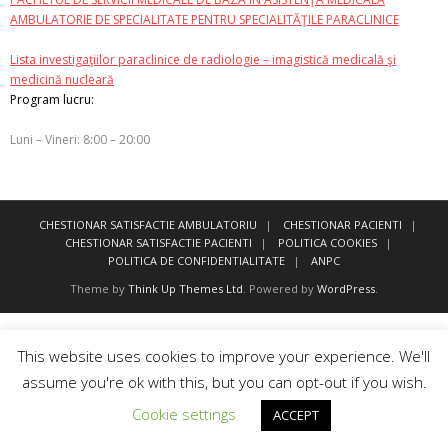
AMBULATORIE DE SPECIALITATE PENTRU SPECIALITĂŢILE PARACLINICE
Lista investigaţiilor paraclinice de radiologie – imagistică medicală şi
medicină nucleară
Program lucru:
Luni – Vineri: 8:00 – 20:00
CHESTIONAR SATISFACTIE AMBULATORIU
CHESTIONAR PACIENTI
CHESTIONAR SATISFACTIE PACIENTI
POLITICA COOKIES
POLITICA DE CONFIDENTIALITATE
ANPC
Theme by
Think Up Themes Ltd
. Powered by
WordPress
.
This website uses cookies to improve your experience. We'll
assume you're ok with this, but you can opt-out if you wish.
Cookie settings
ACCEPT